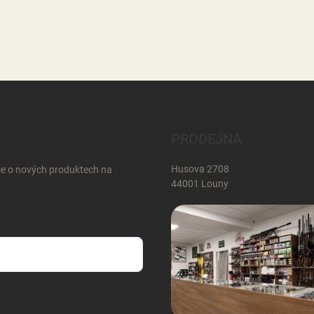
PRODEJNA
Husova 2708
ce o nových produktech na
44001 Louny
sobních údajů