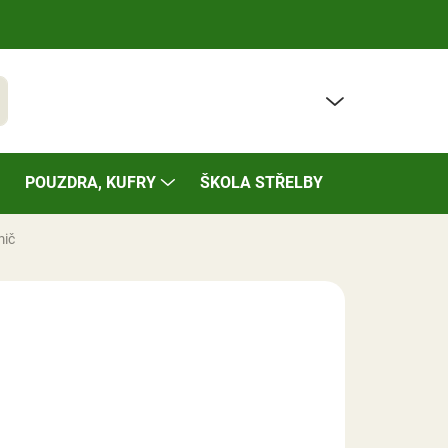
PRÁZDNÝ KOŠÍK
t
NÁKUPNÍ
KOŠÍK
POUZDRA, KUFRY
ŠKOLA STŘELBY
BAZÁREK
mič