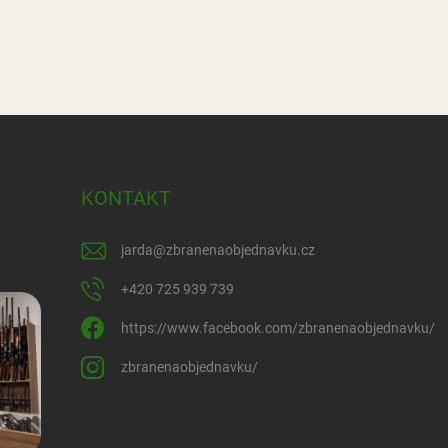
KONTAKT
jarda
@
zbranenaobjednavku.cz
+420 725 939 739
https://www.facebook.com/zbranenaobjednavku/
zbranenaobjednavku/