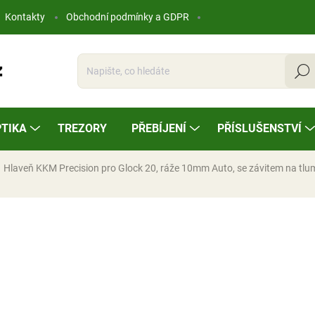
Kontakty
Obchodní podmínky a GDPR
Hleda
TIKA
TREZORY
PŘEBÍJENÍ
PŘÍSLUŠENSTVÍ
Hlaveň KKM Precision pro Glock 20, ráže 10mm Auto, se závitem na tlu
ocení
11 703 Kč
Měrná
SKLADEM