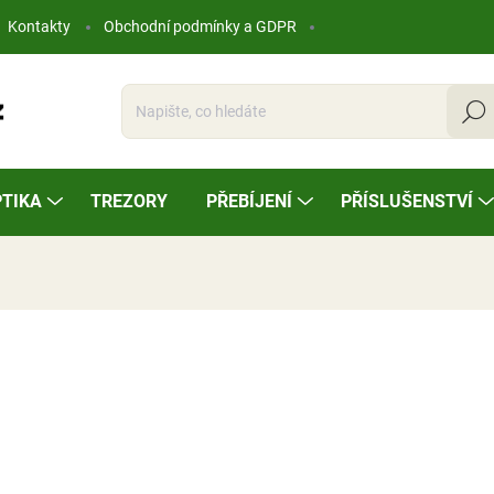
Kontakty
Obchodní podmínky a GDPR
Hleda
TIKA
TREZORY
PŘEBÍJENÍ
PŘÍSLUŠENSTVÍ
ocení
5 990 Kč
Měrná
SKLADEM