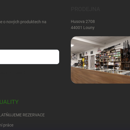
PRODEJNA
Husova 2708
ce o nových produktech na
44001 Louny
sobních údajů
UALITY
LATŇUJEME REZERVACE
ní práce