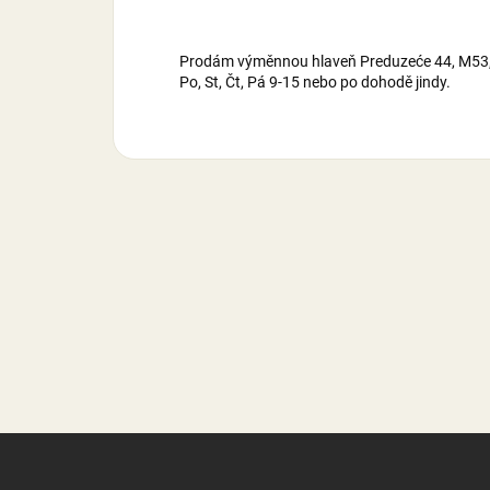
Prodám výměnnou hlaveň Preduzeće 44, M53, rá
Po, St, Čt, Pá 9-15 nebo po dohodě jindy.
Z
á