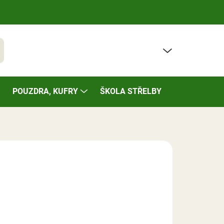
PRÁZDNÝ KOŠÍK
t
NÁKUPNÍ
KOŠÍK
POUZDRA, KUFRY
ŠKOLA STŘELBY
BAZÁREK