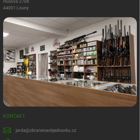
Husova 2708
44001 Louny
KONTAKT
jarda
@
zbranenaobjednavku.cz