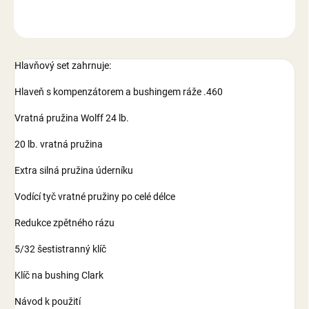
ZEPTAT SE
Hlavňový set zahrnuje:
Hlaveň s kompenzátorem a bushingem ráže .460
Vratná pružina Wolff 24 lb.
20 lb. vratná pružina
Extra silná pružina úderníku
Vodící tyč vratné pružiny po celé délce
Redukce zpětného rázu
5/32 šestistranný klíč
Klíč na bushing Clark
Návod k použití