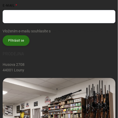
E-MAIL
Vložením e-mailu souhlasíte s
podmínkami ochrany osobních údajů
Přihlásit se
PRODEJNA
Husova 2708
44001 Louny