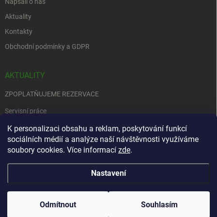
Napsali o nás
Aktuality
Kontakty
Obchodní podmínky a GDPR
AKTUALITY
ZPOPLATŇUJEME REZERVACE
Servisní práce
EDENRED
K personalizaci obsahu a reklam, poskytování funkcí
sociálních médií a analýze naší návštěvnosti využíváme
Nemůžete se rozhodnout….
soubory cookies. Více informací
zde
.
Nastavení
Copyright 2026
Zbraně na objednávku
. Všechna práva vyhrazena.
Upravit
nastavení cookies
Odmítnout
Souhlasím
Vytvořil Shoptet