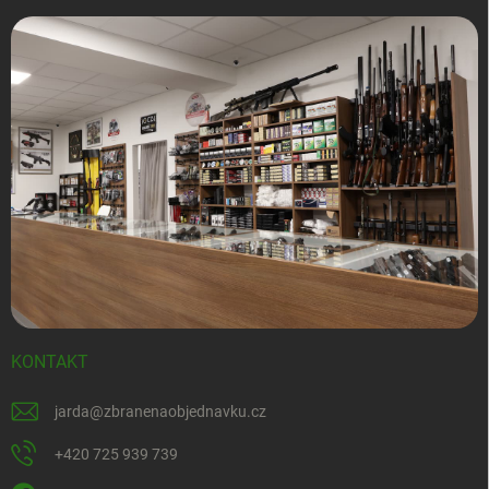
KONTAKT
jarda
@
zbranenaobjednavku.cz
+420 725 939 739