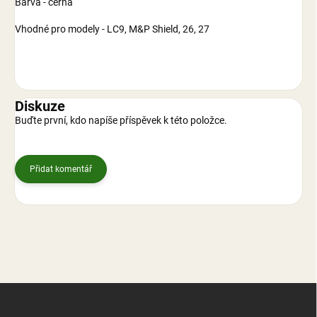
Barva - černá
Vhodné pro modely - LC9, M&P Shield, 26, 27
Diskuze
Buďte první, kdo napíše příspěvek k této položce.
Přidat komentář
Z
á