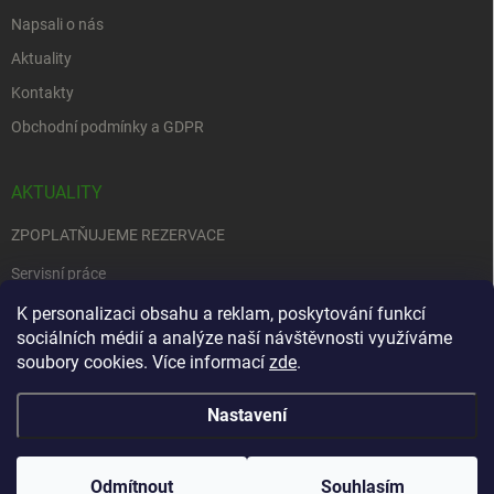
Napsali o nás
Aktuality
Kontakty
Obchodní podmínky a GDPR
AKTUALITY
ZPOPLATŇUJEME REZERVACE
Servisní práce
EDENRED
K personalizaci obsahu a reklam, poskytování funkcí
sociálních médií a analýze naší návštěvnosti využíváme
Nemůžete se rozhodnout….
soubory cookies. Více informací
zde
.
Nastavení
Copyright 2026
Zbraně na objednávku
. Všechna práva vyhrazena.
Upravit
nastavení cookies
Odmítnout
Souhlasím