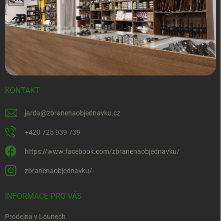
KONTAKT
jarda
@
zbranenaobjednavku.cz
+420 725 939 739
https://www.facebook.com/zbranenaobjednavku/
zbranenaobjednavku/
INFORMACE PRO VÁS
Prodejna v Lounech