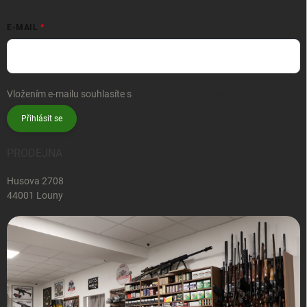
E-MAIL
Vložením e-mailu souhlasíte s
podmínkami ochrany osobních údajů
Přihlásit se
PRODEJNA
Husova 2708
44001 Louny