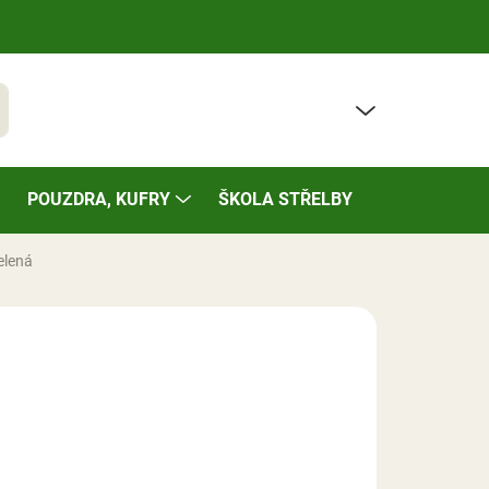
PRÁZDNÝ KOŠÍK
t
NÁKUPNÍ
KOŠÍK
POUZDRA, KUFRY
ŠKOLA STŘELBY
BAZÁREK
elená