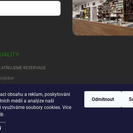
sobních údajů
UALITY
LATŇUJEME REZERVACE
ní práce
RED
zaci obsahu a reklam, poskytování
Odmítnout
S
ete se rozhodnout….
lních médií a analýze naší
i využíváme soubory cookies. Více
de
.
í
vyhrazena.
Upravit nastavení cookies