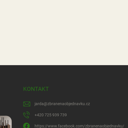
KONTAKT
jarda
@
zbranenaobjednavku.cz
+420 725 939 739
https://www.facebook.com/zbranenaobjednavku/