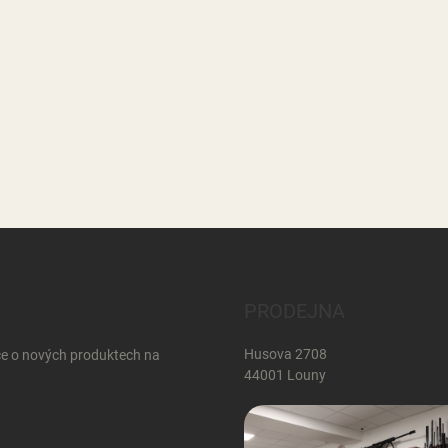
PRODEJNA
Husova 2708
ce o nových produktech na
44001 Louny