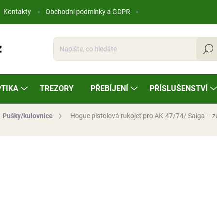
Kontakty
Obchodní podmínky a GDPR
Hleda
TIKA
TREZORY
PŘEBÍJENÍ
PŘÍSLUŠENSTVÍ
Pušky/kulovnice
Hogue pistolová rukojeť pro AK-47/74/ Saiga – z
ocení
730 Kč
Měrná
SKLADEM
cena: