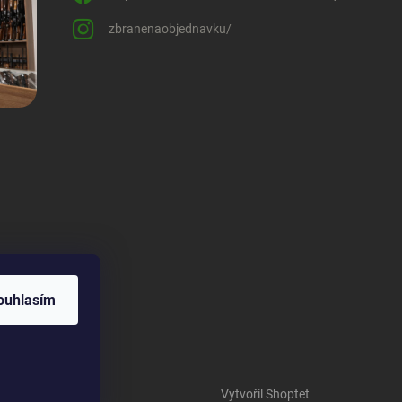
zbranenaobjednavku/
ouhlasím
Vytvořil Shoptet