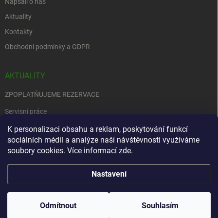
Napsali o nás
Aktuality
Kontakty
Obchodní podmínky a GDPR
AKTUALITY
ZPOPLATŇUJEME REZERVACE
Servisní práce
EDENRED
K personalizaci obsahu a reklam, poskytování funkcí
sociálních médií a analýze naší návštěvnosti využíváme
Nemůžete se rozhodnout….
soubory cookies. Více informací
zde
.
Nastavení
Copyright 2026
Zbraně na objednávku
. Všechna práva vyhrazena.
Upravit
nastavení cookies
Odmítnout
Souhlasím
Vytvořil Shoptet