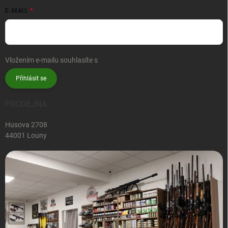
E-MAIL
Vložením e-mailu souhlasíte s
podmínkami ochrany osobních údajů
Přihlásit se
PRODEJNA
Husova 2708
44001 Louny