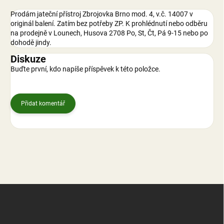
Prodám jateční přístroj Zbrojovka Brno mod. 4, v.č. 14007 v
originál balení. Zatím bez potřeby ZP. K prohlédnutí nebo odběru
na prodejně v Lounech, Husova 2708 Po, St, Čt, Pá 9-15 nebo po
dohodě jindy.
Diskuze
Buďte první, kdo napíše příspěvek k této položce.
Přidat komentář
Z
á
p
a