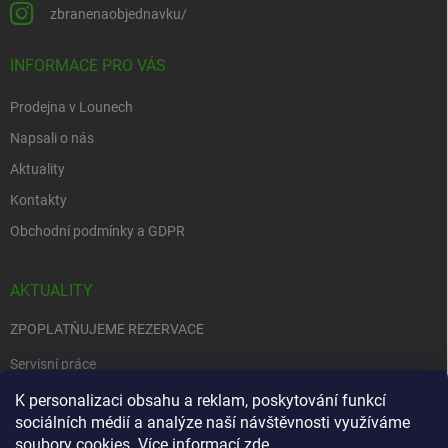
zbranenaobjednavku/
INFORMACE PRO VÁS
Prodejna v Lounech
Napsali o nás
Aktuality
Kontakty
Obchodní podmínky a GDPR
AKTUALITY
ZPOPLATŇUJEME REZERVACE
Servisní práce
EDENRED
K personalizaci obsahu a reklam, poskytování funkcí
sociálních médií a analýze naší návštěvnosti využíváme
Nemůžete se rozhodnout….
soubory cookies. Více informací
zde
.