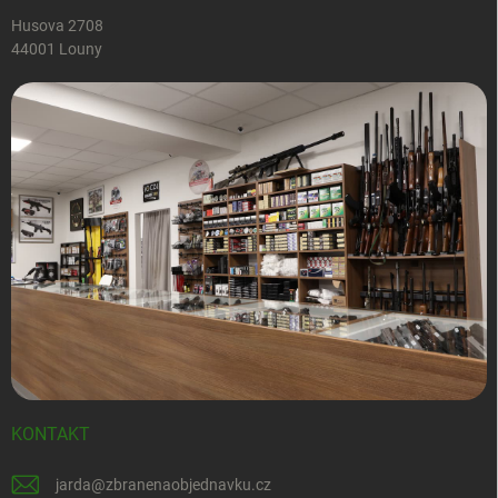
Husova 2708
44001 Louny
KONTAKT
jarda
@
zbranenaobjednavku.cz