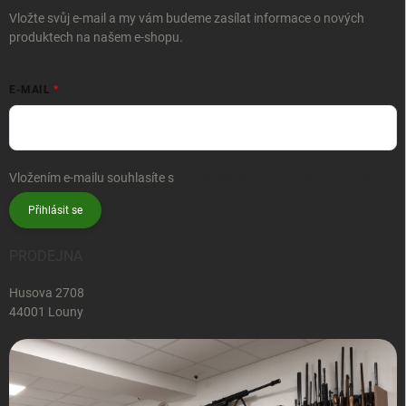
Vložte svůj e-mail a my vám budeme zasílat informace o nových
produktech na našem e-shopu.
E-MAIL
Vložením e-mailu souhlasíte s
podmínkami ochrany osobních údajů
Přihlásit se
PRODEJNA
Husova 2708
44001 Louny