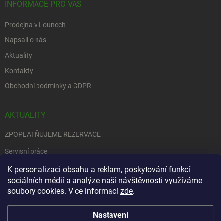
INFORMACE PRO VÁS
Prodejna v Lounech
Napsali o nás
Aktuality
Kontakty
Obchodní podmínky a GDPR
AKTUALITY
ZPOPLATŇUJEME REZERVACE
Servisní práce
EDENRED
K personalizaci obsahu a reklam, poskytování funkcí
sociálních médií a analýze naší návštěvnosti využíváme
Nemůžete se rozhodnout….
soubory cookies. Více informací
zde
.
Nastavení