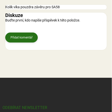
Kolík víka pouzdra závěru pro SA58
Diskuze
Buďte první, kdo napíše příspěvek k této položce.
Přidat komentář
Z
á
p
a
t
í
ODEBÍRAT NEWSLETTER