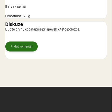
Barva - černá
Hmotnost - 23 g
Diskuze
Buďte první, kdo napíše příspěvek k této položce.
Přidat komentář
Z
á
p
a
t