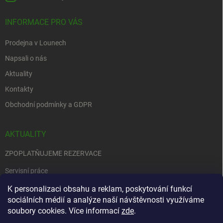
INFORMACE PRO VÁS
Prodejna v Lounech
Napsali o nás
Aktuality
Kontakty
Obchodní podmínky a GDPR
AKTUALITY
ZPOPLATŇUJEME REZERVACE
Servisní práce
EDENRED
K personalizaci obsahu a reklam, poskytování funkcí
sociálních médií a analýze naší návštěvnosti využíváme
Nemůžete se rozhodnout….
soubory cookies. Více informací
zde
.