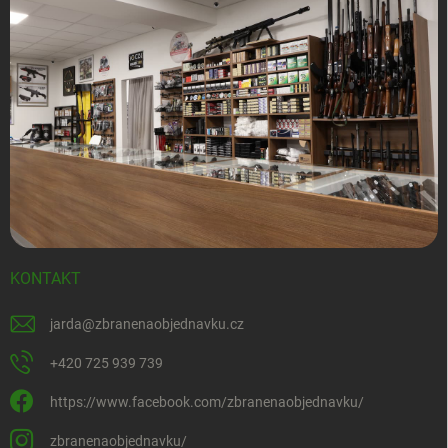
KONTAKT
jarda
@
zbranenaobjednavku.cz
+420 725 939 739
https://www.facebook.com/zbranenaobjednavku/
zbranenaobjednavku/