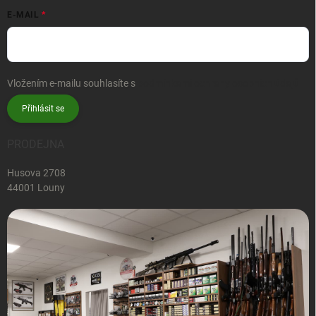
E-MAIL
Vložením e-mailu souhlasíte s
podmínkami ochrany osobních údajů
Přihlásit se
PRODEJNA
Husova 2708
44001 Louny