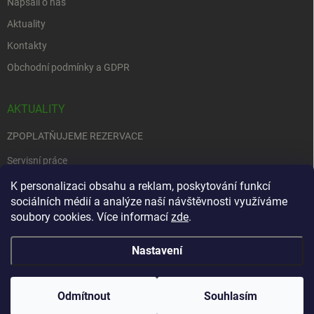
Napsali o nás
Aktuality
Kontakty
Obchodní podmínky a GDPR
AKTUALITY
ZPOPLATŇUJEME REZERVACE
Servisní práce
EDENRED
K personalizaci obsahu a reklam, poskytování funkcí
sociálních médií a analýze naší návštěvnosti využíváme
Nemůžete se rozhodnout….
soubory cookies. Více informací
zde
.
Nastavení
Copyright 2026
Zbraně na objednávku
. Všechna práva vyhrazena.
Upravit
nastavení cookies
Odmítnout
Souhlasím
Vytvořil Shoptet