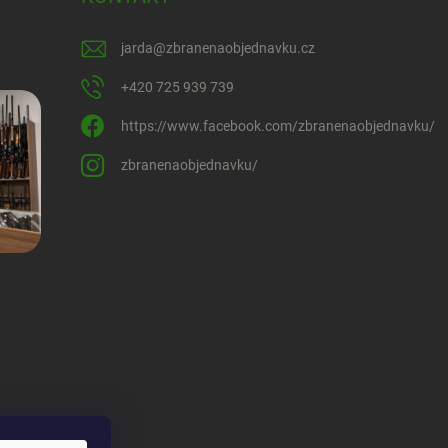
jarda
@
zbranenaobjednavku.cz
+420 725 939 739
https://www.facebook.com/zbranenaobjednavku/
zbranenaobjednavku/