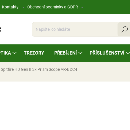
Kontakty
Obchodní podmínky a GDPR
Hleda
TIKA
TREZORY
PŘEBÍJENÍ
PŘÍSLUŠENSTVÍ
 Spitfire HD Gen II 3x Prism Scope AR-BDC4
ocení
10 648 Kč
Měrná
NA OBJEDNÁVKU
cena: