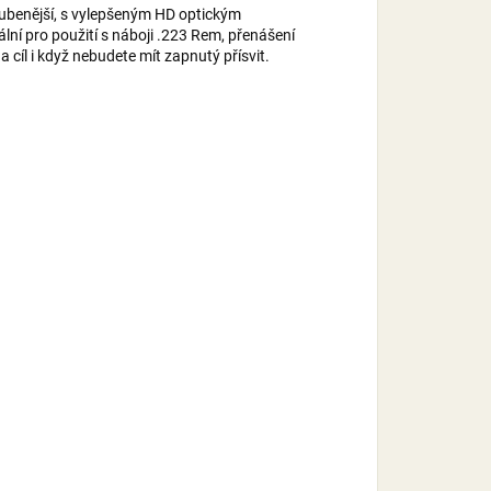
ubenější, s vylepšeným HD optickým
ní pro použití s náboji .223 Rem, přenášení
 cíl i když nebudete mít zapnutý přísvit.