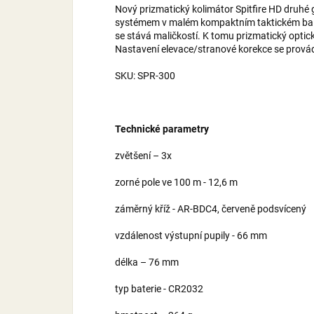
Nový prizmatický kolimátor Spitfire HD druh
systémem v malém kompaktním taktickém balení
se stává maličkostí. K tomu prizmatický optick
Nastavení elevace/stranové korekce se provád
SKU: SPR-300
Technické parametry
zvětšení – 3x
zorné pole ve 100 m - 12,6 m
záměrný kříž - AR-BDC4, červeně podsvícený
vzdálenost výstupní pupily - 66 mm
délka – 76 mm
typ baterie - CR2032