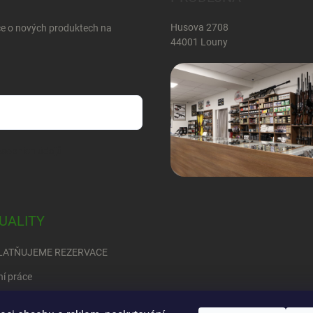
Husova 2708
ce o nových produktech na
44001 Louny
sobních údajů
UALITY
LATŇUJEME REZERVACE
ní práce
RED