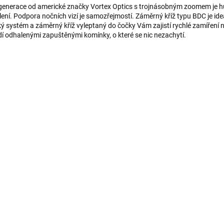
é generace od americké značky Vortex Optics s trojnásobným zoomem je h
. Podpora nočních vizí je samozřejmostí. Záměrný kříž typu BDC je ideál
ý systém a záměrný kříž vyleptaný do čočky Vám zajistí rychlé zamíření na
í odhalenými zapuštěnými komínky, o které se nic nezachytí.