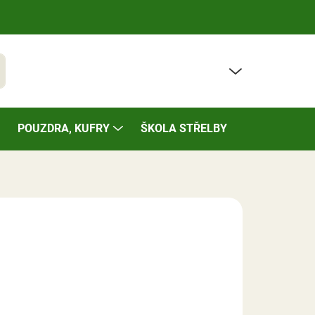
PRÁZDNÝ KOŠÍK
t
NÁKUPNÍ
KOŠÍK
POUZDRA, KUFRY
ŠKOLA STŘELBY
BAZÁREK