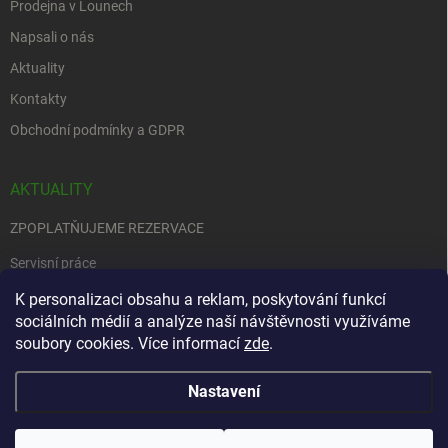
Prodejna v Lounech
Napsali o nás
Aktuality
Kontakty
Obchodní podmínky a GDPR
AKTUALITY
ZPOPLATŇUJEME REZERVACE
Servisní práce
EDENRED
K personalizaci obsahu a reklam, poskytování funkcí
sociálních médií a analýze naší návštěvnosti využíváme
Nemůžete se rozhodnout….
soubory cookies. Více informací
zde
.
Nastavení
Copyright 2026
Zbraně na objednávku
. Všechna práva vyhrazena.
Upravit
nastavení cookies