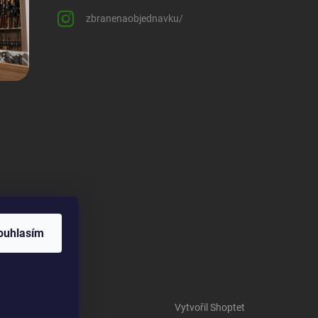
zbranenaobjednavku/
ouhlasím
Vytvořil Shoptet