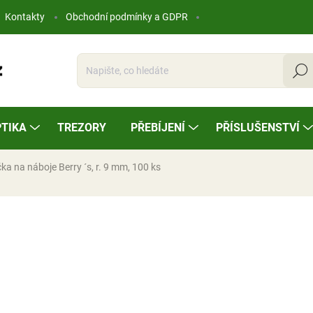
Kontakty
Obchodní podmínky a GDPR
Hleda
TIKA
TREZORY
PŘEBÍJENÍ
PŘÍSLUŠENSTVÍ
ka na náboje Berry ´s, r. 9 mm, 100 ks
ocení
133 Kč
Měrná
NA OBJEDNÁVKU
cena: