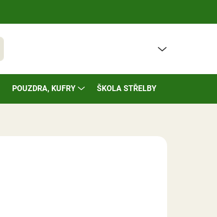
PRÁZDNÝ KOŠÍK
t
NÁKUPNÍ
KOŠÍK
POUZDRA, KUFRY
ŠKOLA STŘELBY
BAZÁREK