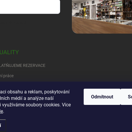
sobních údajů
UALITY
LATŇUJEME REZERVACE
ní práce
RED
zaci obsahu a reklam, poskytování
Odmítnout
S
ete se rozhodnout….
lních médií a analýze naší
i využíváme soubory cookies. Více
de
.
í
vyhrazena.
Upravit nastavení cookies