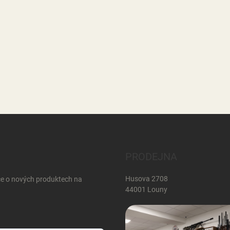
PRODEJNA
Husova 2708
ce o nových produktech na
44001 Louny