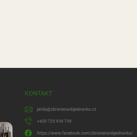
KONTAKT
jarda
@
zbranenaobjednavku.cz
+420 725 939 739
https://www.facebook.com/zbranenaobjednavku/