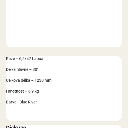
−
+
Přidat do košíku
DETAILNÍ INFORMACE
ZEPTAT SE
Ráže – 6,5x47 Lapua
Délka hlavně – 30"
Celková délka – 1230 mm
Hmotnost – 6,9 kg
Barva - Blue River
Diskuze