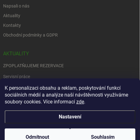
Napsali o nás
Aktuality
Kontakty
Obchodní podmínky a GDPR
AKTUALITY
ZPOPLATŇUJEME REZERVACE
Servisní práce
EDENRED
K personalizaci obsahu a reklam, poskytování funkcí
sociálních médií a analýze naší návštěvnosti využíváme
Nemůžete se rozhodnout….
soubory cookies. Více informací
zde
.
Nastavení
Copyright 2026
Zbraně na objednávku
. Všechna práva vyhrazena.
Upravit
nastavení cookies
Odmítnout
Souhlasím