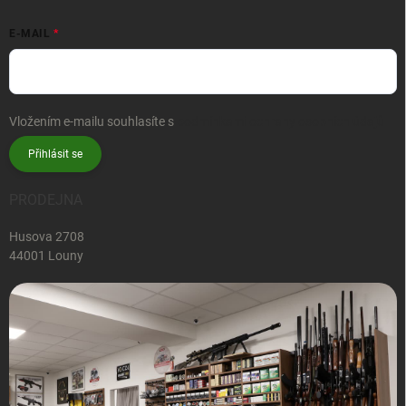
E-MAIL
Vložením e-mailu souhlasíte s
podmínkami ochrany osobních údajů
Přihlásit se
PRODEJNA
Husova 2708
44001 Louny