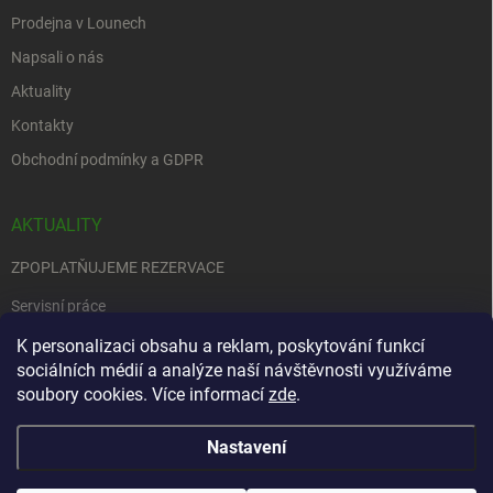
Prodejna v Lounech
Napsali o nás
Aktuality
Kontakty
Obchodní podmínky a GDPR
AKTUALITY
ZPOPLATŇUJEME REZERVACE
Servisní práce
EDENRED
K personalizaci obsahu a reklam, poskytování funkcí
sociálních médií a analýze naší návštěvnosti využíváme
Nemůžete se rozhodnout….
soubory cookies. Více informací
zde
.
Nastavení
Copyright 2026
Zbraně na objednávku
. Všechna práva vyhrazena.
Upravit