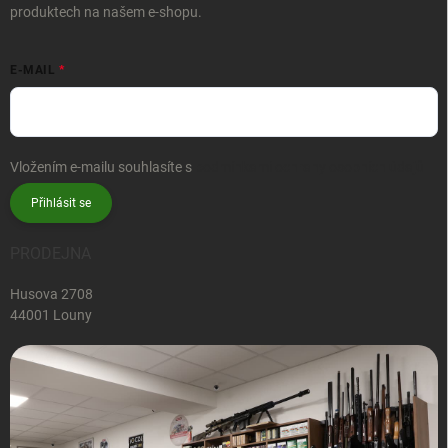
produktech na našem e-shopu.
E-MAIL
Vložením e-mailu souhlasíte s
podmínkami ochrany osobních údajů
Přihlásit se
PRODEJNA
Husova 2708
44001 Louny