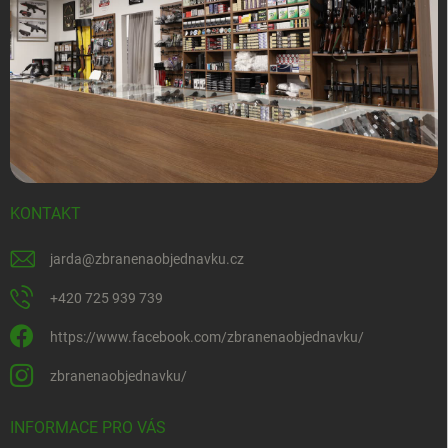
KONTAKT
jarda
@
zbranenaobjednavku.cz
+420 725 939 739
https://www.facebook.com/zbranenaobjednavku/
zbranenaobjednavku/
INFORMACE PRO VÁS