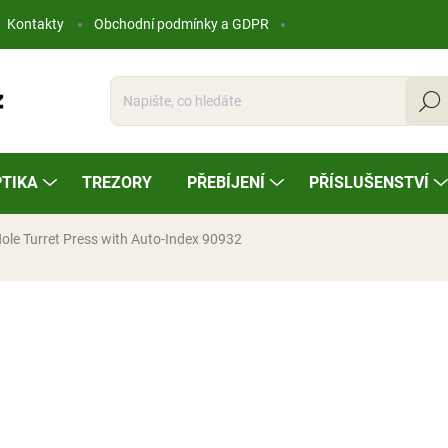
Kontakty
Obchodní podmínky a GDPR
Hleda
TIKA
TREZORY
PŘEBÍJENÍ
PŘÍSLUŠENSTVÍ
ole Turret Press with Auto-Index 90932
ocení
4 995 Kč
Měrná
NA OBJEDNÁVKU
cena: