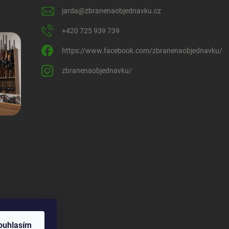
jarda
@
zbranenaobjednavku.cz
+420 725 939 739
https://www.facebook.com/zbranenaobjednavku/
zbranenaobjednavku/
ouhlasím