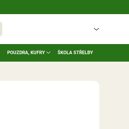
PRÁZDNÝ KOŠÍK
t
NÁKUPNÍ
KOŠÍK
POUZDRA, KUFRY
ŠKOLA STŘELBY
BAZÁREK