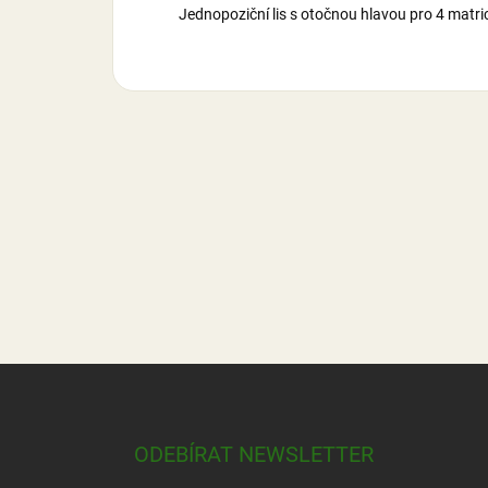
Jednopoziční lis s otočnou hlavou pro 4 matric
Z
á
p
a
ODEBÍRAT NEWSLETTER
t