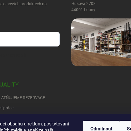
Husova 2708
ce o nových produktech na
44001 Louny
sobních údajů
UALITY
LATŇUJEME REZERVACE
ní práce
RED
zaci obsahu a reklam, poskytování
Odmítnout
S
ete se rozhodnout….
lních médií a analýze naší