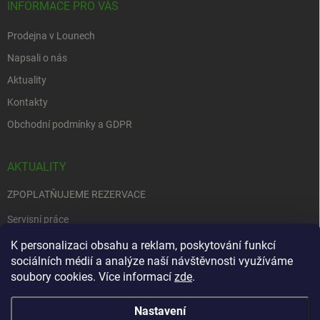
INFORMACE PRO VÁS
Prodejna v Lounech
Napsali o nás
Aktuality
Kontakty
Obchodní podmínky a GDPR
AKTUALITY
ZPOPLATŇUJEME REZERVACE
Servisní práce
EDENRED
K personalizaci obsahu a reklam, poskytování funkcí
sociálních médií a analýze naší návštěvnosti využíváme
Nemůžete se rozhodnout….
soubory cookies. Více informací
zde
.
Nastavení