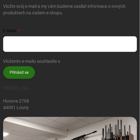
Vložte svůj e-mail a my vám budeme zasílat informace o nových
produktech na našem e-shopu.
E-MAIL
Vložením e-mailu souhlasíte s
podmínkami ochrany osobních údajů
Přihlásit se
PRODEJNA
Husova 2708
44001 Louny