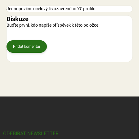
Jednopoziční ocelový lis uzavřeného ''O'' profilu
Diskuze
Buďte první, kdo napíše příspěvek k této položce.
Přidat komentář
Z
á
p
a
t
í
ODEBÍRAT NEWSLETTER