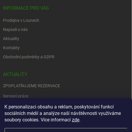
INFORMACE PRO VÁS
Prodejna v Lounech
Napsali o nás
Aktuality
Kontakty
Obchodní podmínky a GDPR
AKTUALITY
ZPOPLATŇUJEME REZERVACE
Servisní práce
EDENRED
K personalizaci obsahu a reklam, poskytování funkcí
sociálních médií a analýze naší návštěvnosti využíváme
Nemůžete se rozhodnout….
soubory cookies. Více informací
zde
.