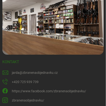
KONTAKT
jarda
@
zbranenaobjednavku.cz
+420 725 939 739
https://www.facebook.com/zbranenaobjednavku/
zbranenaobjednavku/