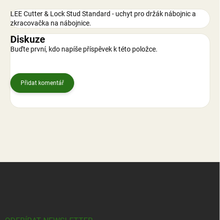
LEE Cutter & Lock Stud Standard - uchyt pro držák nábojnic a
zkracovačka na nábojnice.
Diskuze
Buďte první, kdo napíše příspěvek k této položce.
Přidat komentář
Z
á
p
a
t