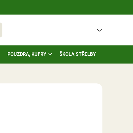
PRÁZDNÝ KOŠÍK
t
NÁKUPNÍ
KOŠÍK
POUZDRA, KUFRY
ŠKOLA STŘELBY
BAZÁREK