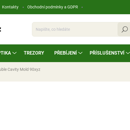
Kontakty
Obchodní podmínky a GDPR
Hleda
TIKA
TREZORY
PŘEBÍJENÍ
PŘÍSLUŠENSTVÍ
ble Cavity Mold 90xyz
ocení
1 405 Kč
Měrná
NA OBJEDNÁVKU
cena: