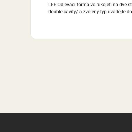
LEE Odlévací forma vč.rukojetí na dvě st
double-cavity/ a zvolený typ uvádějte do 
Z
á
p