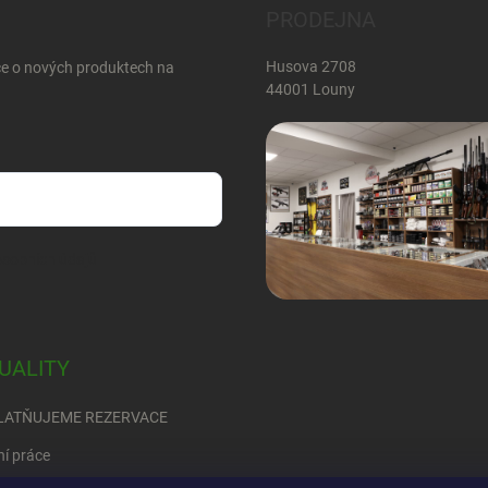
PRODEJNA
Husova 2708
ce o nových produktech na
44001 Louny
sobních údajů
UALITY
LATŇUJEME REZERVACE
ní práce