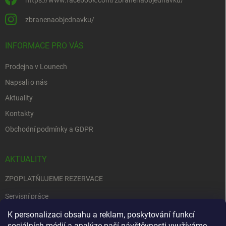
zbranenaobjednavku/
INFORMACE PRO VÁS
Prodejna v Lounech
Napsali o nás
Aktuality
Kontakty
Obchodní podmínky a GDPR
AKTUALITY
ZPOPLATŇUJEME REZERVACE
Servisní práce
EDENRED
K personalizaci obsahu a reklam, poskytování funkcí
sociálních médií a analýze naší návštěvnosti využíváme