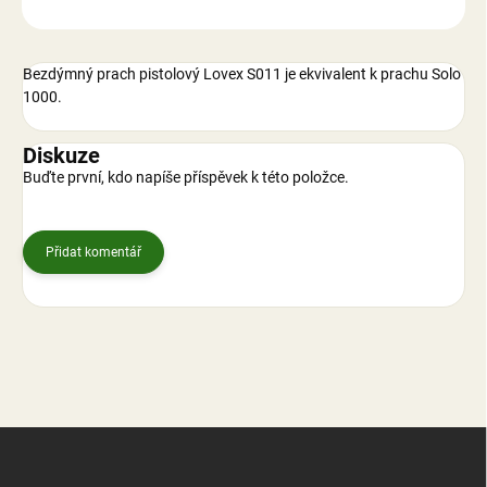
ZEPTAT SE
Bezdýmný prach pistolový Lovex S011 je ekvivalent k prachu Solo
1000.
Diskuze
Buďte první, kdo napíše příspěvek k této položce.
Přidat komentář
Z
á
p