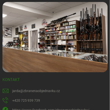
KONTAKT
jarda
@
zbranenaobjednavku.cz
+420 725 939 739
https://www.facebook.com/zbranenaobjednavku/