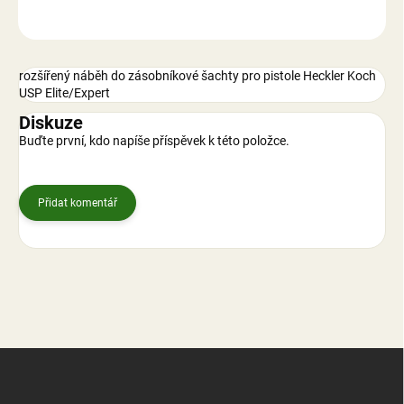
ZEPTAT SE
rozšířený náběh do zásobníkové šachty pro pistole Heckler Koch
USP Elite/Expert
Diskuze
Buďte první, kdo napíše příspěvek k této položce.
Přidat komentář
Z
á
p