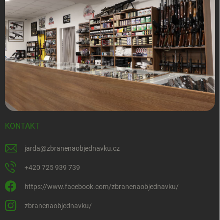
KONTAKT
jarda
@
zbranenaobjednavku.cz
+420 725 939 739
https://www.facebook.com/zbranenaobjednavku/
zbranenaobjednavku/