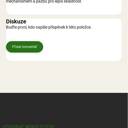
mechanismem a pažbu pro lepší skladnost.
Diskuze
Buďte první, kdo napíše příspěvek k této položce.
Přidat komentář
Z
á
p
a
t
í
ODEBÍRAT NEWSLETTER