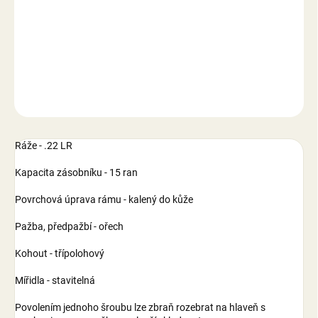
−
+
Přidat do košíku
DETAILNÍ INFORMACE
ZEPTAT SE
Ráže - .22 LR
Kapacita zásobníku - 15 ran
Povrchová úprava rámu - kalený do kůže
Pažba, předpažbí - ořech
Kohout - třípolohový
Mířidla - stavitelná
Povolením jednoho šroubu lze zbraň rozebrat na hlaveň s