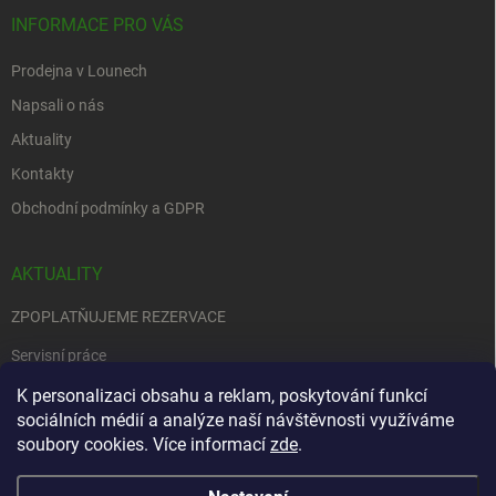
INFORMACE PRO VÁS
Prodejna v Lounech
Napsali o nás
Aktuality
Kontakty
Obchodní podmínky a GDPR
AKTUALITY
ZPOPLATŇUJEME REZERVACE
Servisní práce
EDENRED
K personalizaci obsahu a reklam, poskytování funkcí
sociálních médií a analýze naší návštěvnosti využíváme
Nemůžete se rozhodnout….
soubory cookies. Více informací
zde
.