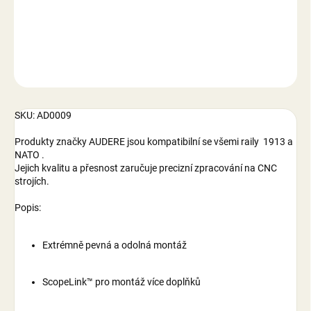
DETAILNÍ INFORMACE
ZEPTAT SE
SKU: AD0009
Produkty značky AUDERE jsou kompatibilní se všemi raily 1913 a
NATO .
Jejich kvalitu a přesnost zaručuje precizní zpracování na CNC
strojích.
Popis:
Extrémně pevná a odolná montáž
ScopeLink™ pro montáž více doplňků