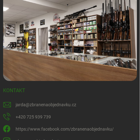
KONTAKT
jarda
@
zbranenaobjednavku.cz
+420 725 939 739
https://www.facebook.com/zbranenaobjednavku/