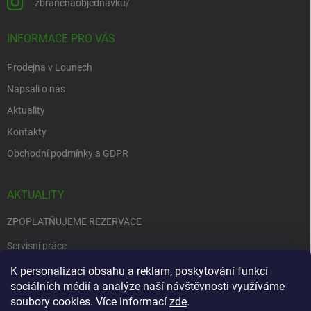
zbranenaobjednavku/
INFORMACE PRO VÁS
Prodejna v Lounech
Napsali o nás
Aktuality
Kontakty
Obchodní podmínky a GDPR
AKTUALITY
ZPOPLATŇUJEME REZERVACE
Servisní práce
EDENRED
K personalizaci obsahu a reklam, poskytování funkcí
sociálních médií a analýze naší návštěvnosti využíváme
Nemůžete se rozhodnout….
soubory cookies. Více informací
zde
.