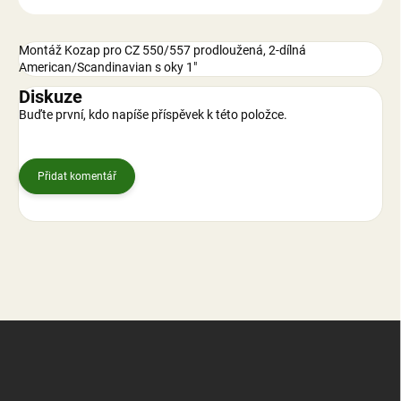
Montáž Kozap pro CZ 550/557 prodloužená, 2-dílná
American/Scandinavian s oky 1"
Diskuze
Buďte první, kdo napíše příspěvek k této položce.
Přidat komentář
Z
á
p
a