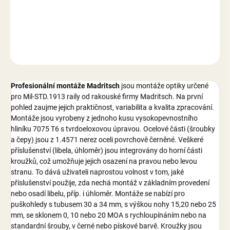
DETAILNÍ INFORMACE
ZEPTAT SE
Profesionální montáže Madritsch
jsou montáže optiky určené
pro Mil-STD.1913 raily od rakouské firmy Madritsch. Na první
pohled zaujme jejich praktičnost, variabilita a kvalita zpracování.
Montáže jsou vyrobeny z jednoho kusu vysokopevnostního
hliníku 7075 T6 s tvrdoeloxovou úpravou. Ocelové části (šroubky
a čepy) jsou z 1.4571 nerez oceli povrchově černěné. Veškeré
příslušenství (libela, úhloměr) jsou integrovány do horní části
kroužků, což umožňuje jejich osazení na pravou nebo levou
stranu. To dává uživateli naprostou volnost v tom, jaké
příslušenství použije, zda nechá montáž v základním provedení
nebo osadí libelu, příp. i úhloměr. Montáže se nabízí pro
puškohledy s tubusem 30 a 34 mm, s výškou nohy 15,20 nebo 25
mm, se sklonem 0, 10 nebo 20 MOA s rychloupínáním nebo na
standardní šrouby, v černé nebo pískové barvě. Kroužky jsou