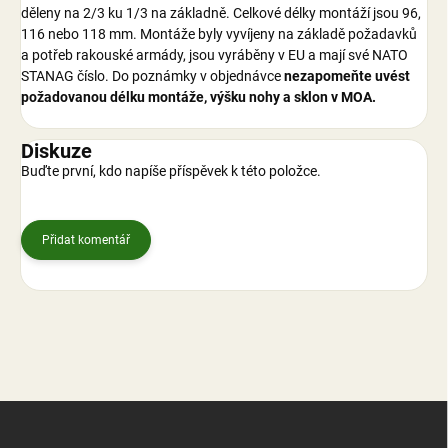
děleny na 2/3 ku 1/3 na základně. Celkové délky montáží jsou 96,
116 nebo 118 mm. Montáže byly vyvíjeny na základě požadavků
a potřeb rakouské armády, jsou vyráběny v EU a mají své NATO
STANAG číslo. Do poznámky v objednávce
nezapomeňte uvést
požadovanou délku montáže, výšku nohy a sklon v MOA.
Diskuze
Buďte první, kdo napíše příspěvek k této položce.
Přidat komentář
Z
á