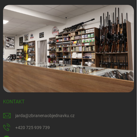
KONTAKT
jarda
@
zbranenaobjednavku.cz
+420 725 939 739