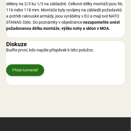
děleny na 2/3 ku 1/3 na základně. Celkové délky montáží jsou 96,
116 nebo 118 mm. Montáže byly vyvíjeny na základě požadavků
a potřeb rakouské armády, jsou vyráběny v EU a mají své NATO
STANAG číslo. Do poznámky v objednávce
nezapomeňte uvést
požadovanou délku montáže, výšku nohy a sklon v MOA.
Diskuze
Buďte první, kdo napíše příspěvek k této položce.
Přidat komentář
Z
á