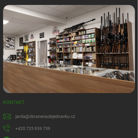
KONTAKT
jarda
@
zbranenaobjednavku.cz
+420 725 939 739