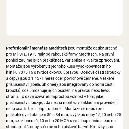
DETAILNÍ INFORMACE
ZEPTAT SE
Profesionální montáže Madritsch
jsou montáže optiky určené
pro Mil-STD.1913 raily od rakouské firmy Madritsch. Na první
pohled zaujme jejich praktičnost, variabilita a kvalita zpracování.
Montáže jsou vyrobeny z jednoho kusu vysokopevnostního
hliníku 7075 T6 s tvrdoeloxovou úpravou. Ocelové části (šroubky
a čepy) jsou z 1.4571 nerez oceli povrchově černěné. Veškeré
příslušenství (libela, úhloměr) jsou integrovány do horní části
kroužků, což umožňuje jejich osazení na pravou nebo levou
stranu. To dává uživateli naprostou volnost v tom, jaké
příslušenství použije, zda nechá montáž v základním provedení
nebo osadí libelu, příp. i úhloměr. Montáže se nabízí pro
puškohledy s tubusem 30 a 34 mm, s výškou nohy 15,20 nebo 25
mm, se sklonem 0, 10 nebo 20 MOA s rychloupínáním nebo na
standardní šrouby, v černé nebo pískové barvě. Kroužky jsou