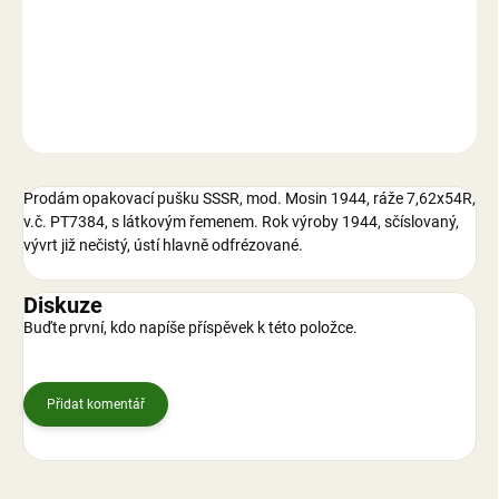
−
+
Přidat do košíku
DETAILNÍ INFORMACE
ZEPTAT SE
Prodám opakovací pušku SSSR, mod. Mosin 1944, ráže 7,62x54R,
v.č. PT7384, s látkovým řemenem. Rok výroby 1944, sčíslovaný,
vývrt již nečistý, ústí hlavně odfrézované.
Diskuze
Buďte první, kdo napíše příspěvek k této položce.
Přidat komentář