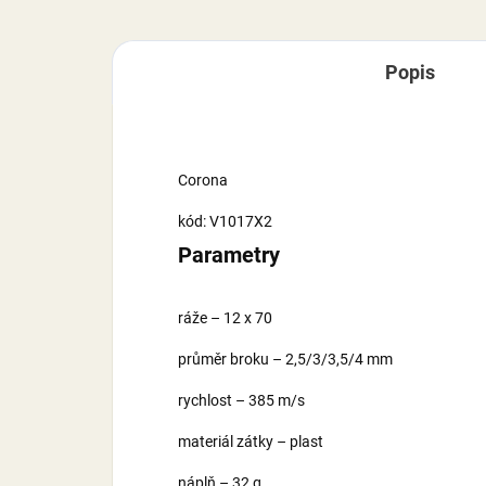
Popis
Corona
kód: V1017X2
Parametry
ráže – 12 x 70
průměr broku – 2,5/3/3,5/4 mm
rychlost – 385 m/s
materiál zátky – plast
náplň – 32 g