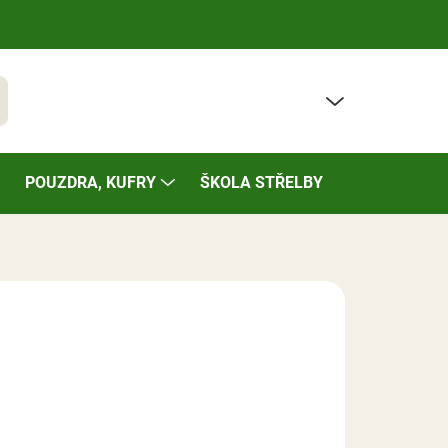
PRÁZDNÝ KOŠÍK
t
NÁKUPNÍ
KOŠÍK
POUZDRA, KUFRY
ŠKOLA STŘELBY
BAZÁREK