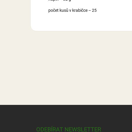
počet kusů v krabičce – 25
Z
á
p
a
ODEBÍRAT NEWSLETTER