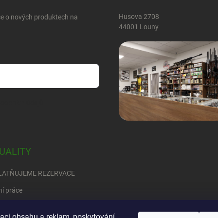
Husova 2708
ce o nových produktech na
44001 Louny
sobních údajů
UALITY
LATŇUJEME REZERVACE
ní práce
RED
zaci obsahu a reklam, poskytování