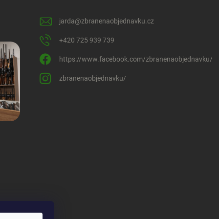
jarda
@
zbranenaobjednavku.cz
+420 725 939 739
https://www.facebook.com/zbranenaobjednavku/
zbranenaobjednavku/