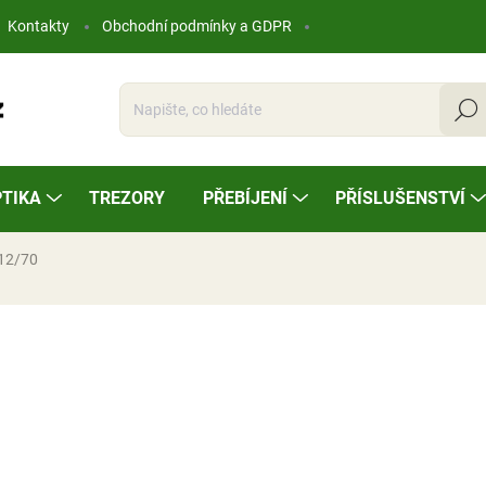
Kontakty
Obchodní podmínky a GDPR
Hleda
TIKA
TREZORY
PŘEBÍJENÍ
PŘÍSLUŠENSTVÍ
 12/70
ocení
10,44 Kč
Měrná
NA OBJEDNÁVKU