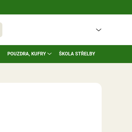
PRÁZDNÝ KOŠÍK
t
NÁKUPNÍ
KOŠÍK
POUZDRA, KUFRY
ŠKOLA STŘELBY
BAZÁREK