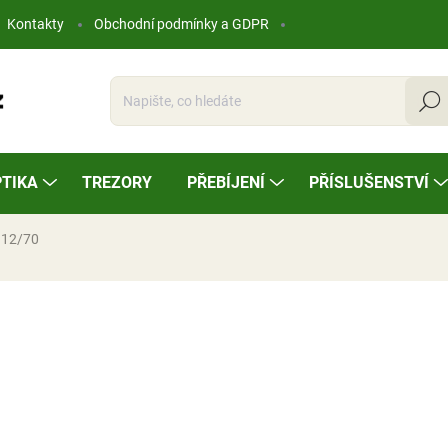
Kontakty
Obchodní podmínky a GDPR
Hleda
TIKA
TREZORY
PŘEBÍJENÍ
PŘÍSLUŠENSTVÍ
 12/70
ocení
10,84 Kč
Měrná
NA OBJEDNÁVKU