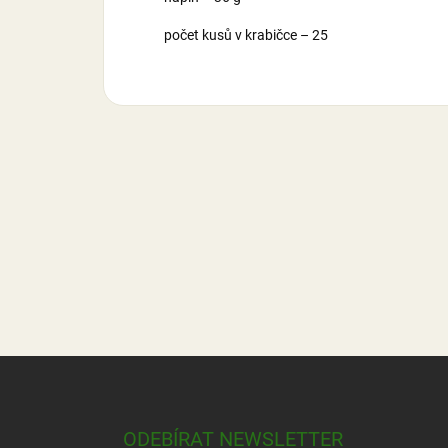
počet kusů v krabičce – 25
Z
á
p
a
ODEBÍRAT NEWSLETTER