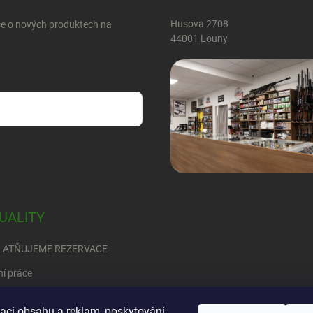
Husova 2708
ce o nových produktech na
44001 Louny
sobních údajů
UALITY
LATŇUJEME REZERVACE
ní práce
RED
zaci obsahu a reklam, poskytování