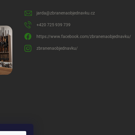
jarda
@
zbranenaobjednavku.cz
+420 725 939 739
https://www.facebook.com/zbranenaobjednavku/
zbranenaobjednavku/