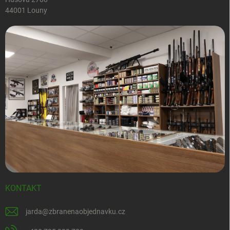
44001 Louny
KONTAKT
jarda
@
zbranenaobjednavku.cz