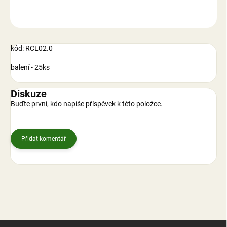
ZEPTAT SE
kód: RCL02.0
balení - 25ks
Diskuze
Buďte první, kdo napíše příspěvek k této položce.
Přidat komentář
Z