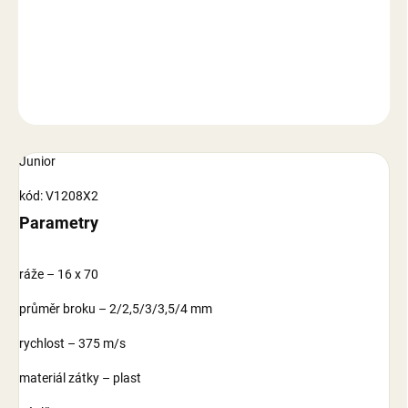
−
+
Přidat do košíku
DETAILNÍ INFORMACE
ZEPTAT SE
Junior
kód: V1208X2
Parametry
ráže – 16 x 70
průměr broku – 2/2,5/3/3,5/4 mm
rychlost – 375 m/s
materiál zátky – plast