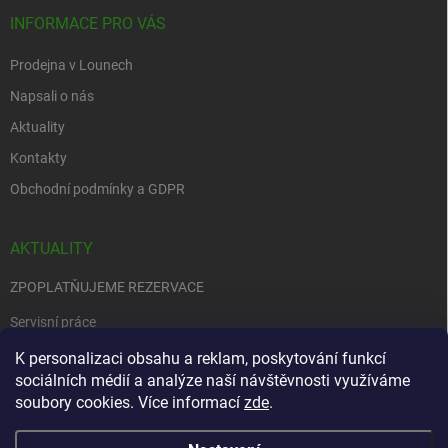
INFORMACE PRO VÁS
Prodejna v Lounech
Napsali o nás
Aktuality
Kontakty
Obchodní podmínky a GDPR
AKTUALITY
ZPOPLATŇUJEME REZERVACE
Servisní práce
EDENRED
K personalizaci obsahu a reklam, poskytování funkcí
sociálních médií a analýze naší návštěvnosti využíváme
Nemůžete se rozhodnout….
soubory cookies. Více informací
zde
.