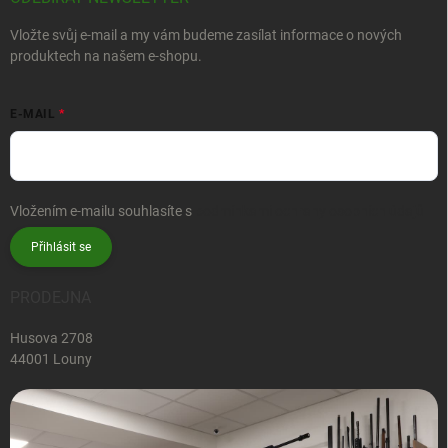
Vložte svůj e-mail a my vám budeme zasílat informace o nových
produktech na našem e-shopu.
E-MAIL
Vložením e-mailu souhlasíte s
podmínkami ochrany osobních údajů
Přihlásit se
PRODEJNA
Husova 2708
44001 Louny