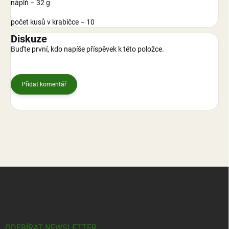
náplň – 32 g
počet kusů v krabičce – 10
Diskuze
Buďte první, kdo napíše příspěvek k této položce.
Přidat komentář
Z
á
p
a
t
í
ODEBÍRAT NEWSLETTER