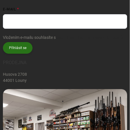
E-MAIL
Vložením e-mailu souhlasíte s
podmínkami ochrany osobních údajů
Přihlásit se
PRODEJNA
Husova 2708
44001 Louny