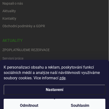
Napsali o nás
Aktuality
Kontakty
Obchodní podmínky a GDPR
AKTUALITY
ZPOPLATŇUJEME REZERVACE
Servisní práce
EDENRED
K personalizaci obsahu a reklam, poskytování funkcí
sociálních médií a analýze naší návštěvnosti využíváme
Nemůžete se rozhodnout….
soubory cookies. Více informací
zde
.
Nastavení
Copyright 2026
Zbraně na objednávku
. Všechna práva vyhrazena.
Upravit
nastavení cookies
Odmítnout
Souhlasím