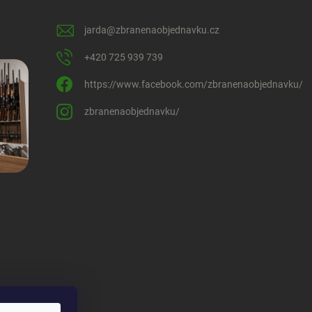
jarda
@
zbranenaobjednavku.cz
+420 725 939 739
https://www.facebook.com/zbranenaobjednavku/
zbranenaobjednavku/