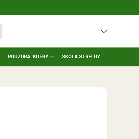
PRÁZDNÝ KOŠÍK
t
NÁKUPNÍ
KOŠÍK
POUZDRA, KUFRY
ŠKOLA STŘELBY
BAZÁREK