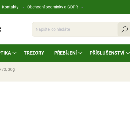
Kontakty
Obchodní podmínky a GDPR
Hleda
TIKA
TREZORY
PŘEBÍJENÍ
PŘÍSLUŠENSTVÍ
/70, 30g
ocení
11,20 Kč
Měrná
SKLADEM