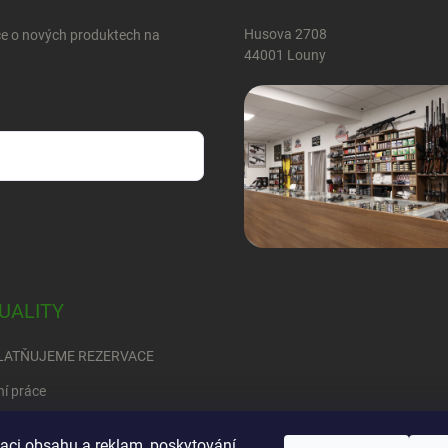
Husova 2708
ce o nových produktech na
44001 Louny
sobních údajů
UALITY
LATŇUJEME REZERVACE
ní práce
RED
zaci obsahu a reklam, poskytování