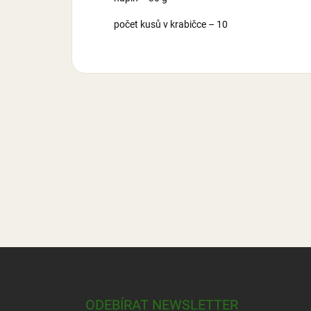
počet kusů v krabičce – 10
Z
á
p
a
ODEBÍRAT NEWSLETTER