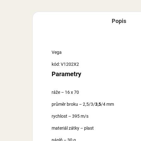
Popis
Vega
kód: V1202X2
Parametry
ráže – 16 x 70
průměr broku – 2,5/3/
3,5
/4 mm
rychlost – 395 m/s
materiál zátky – plast
náplň – 30 g