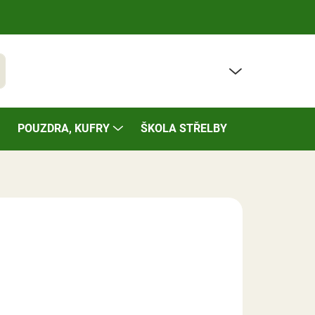
PRÁZDNÝ KOŠÍK
t
NÁKUPNÍ
KOŠÍK
POUZDRA, KUFRY
ŠKOLA STŘELBY
BAZÁREK