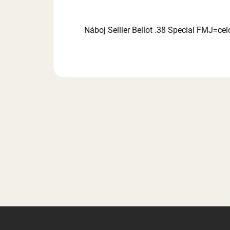
Náboj Sellier Bellot .38 Special FMJ=cel
Z
á