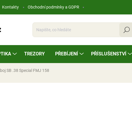
Kontakty
Obchodní podmínky a GDPR
Hleda
TIKA
TREZORY
PŘEBÍJENÍ
PŘÍSLUŠENSTVÍ
boj SB .38 Special FMJ 158
ocení
9,66 Kč
Měrná
SKLADEM