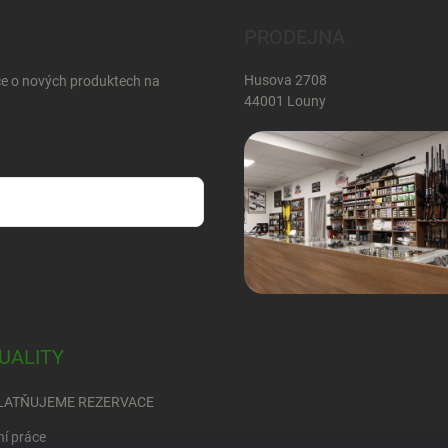
PRODEJNA
Husova 2708
ce o nových produktech na
44001 Louny
sobních údajů
UALITY
LATŇUJEME REZERVACE
ní práce