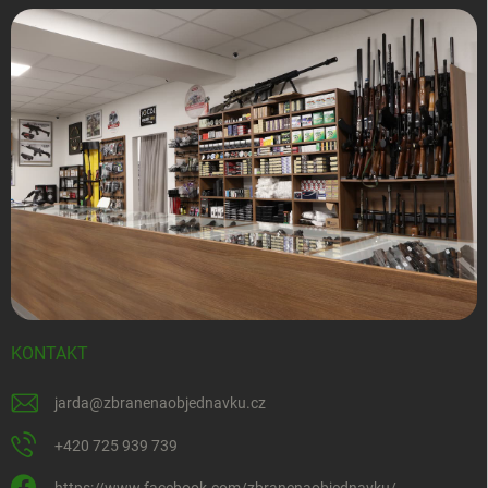
KONTAKT
jarda
@
zbranenaobjednavku.cz
+420 725 939 739
https://www.facebook.com/zbranenaobjednavku/