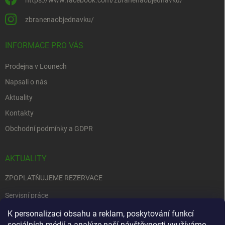
zbranenaobjednavku/
INFORMACE PRO VÁS
Prodejna v Lounech
Napsali o nás
Aktuality
Kontakty
Obchodní podmínky a GDPR
AKTUALITY
ZPOPLATŇUJEME REZERVACE
Servisní práce
EDENRED
K personalizaci obsahu a reklam, poskytování funkcí
sociálních médií a analýze naší návštěvnosti využíváme