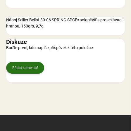
ZEPTAT SE
Náboj Sellier Bellot 30-06 SPRING SPCE=poloplášť s prosekávací
hranou, 150grs, 9,7g
Diskuze
Buďte první, kdo napíše příspěvek k této položce.
Přidat komentář
Z
á
p