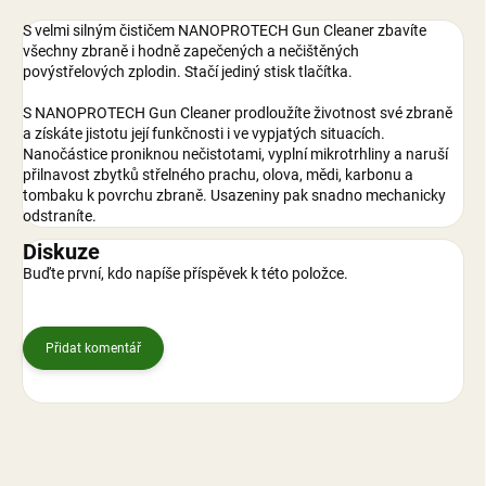
S velmi silným čističem NANOPROTECH Gun Cleaner zbavíte
všechny zbraně i hodně zapečených a nečištěných
povýstřelových zplodin. Stačí jediný stisk tlačítka.
S NANOPROTECH Gun Cleaner prodloužíte životnost své zbraně
a získáte jistotu její
funkčnosti i ve vypjatých situacích.
Nanočástice proniknou nečistotami, vyplní mikrotrhliny a naruší
přilnavost zbytků střelného prachu, olova, mědi, karbonu a
tombaku k povrchu zbraně. Usazeniny pak snadno mechanicky
odstraníte.
Diskuze
Buďte první, kdo napíše příspěvek k této položce.
Přidat komentář