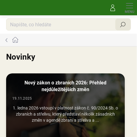
Přejít
na
obsah
Hledat
Domů
Novinky
V
ý
Nový zákon o zbraních 2026: Přehled
p
nejdůležitějších změn
i
s
19.11.2025
č
1. ledna 2026 vstoupí v platnost zákon č. 90/2024 Sb. o
l
zbraních a střelivu, který představí několik zásadních
á
změn v agendě zbraní a střeliva a ...
n
k