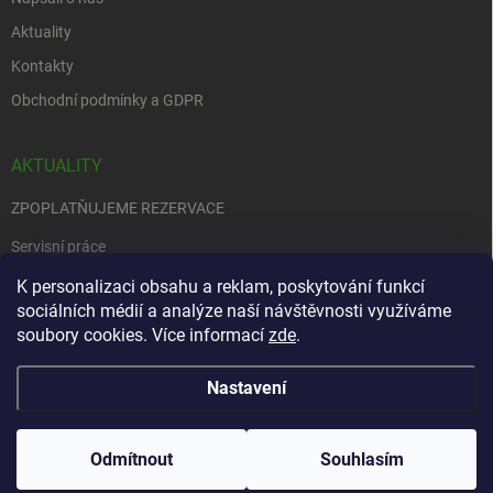
Aktuality
Kontakty
Obchodní podmínky a GDPR
AKTUALITY
ZPOPLATŇUJEME REZERVACE
Servisní práce
K personalizaci obsahu a reklam, poskytování funkcí
EDENRED
sociálních médií a analýze naší návštěvnosti využíváme
Nemůžete se rozhodnout….
soubory cookies. Více informací
zde
.
Nastavení
Copyright 2026
Zbraně na objednávku
. Všechna práva vyhrazena.
Upravit
nastavení cookies
Odmítnout
Souhlasím
Vytvořil Shoptet