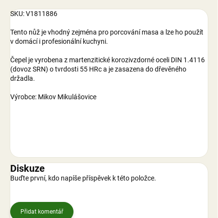
SKU: V1811886
Tento nůž je vhodný zejména pro porcování masa a lze ho použít
v domácí i profesionální kuchyni.
Čepel je vyrobena z martenzitické korozivzdorné oceli DIN 1.4116
(dovoz SRN) o tvrdosti 55 HRc a je zasazena do dřevěného
držadla.
Výrobce: Mikov Mikulášovice
Diskuze
Buďte první, kdo napíše příspěvek k této položce.
Přidat komentář