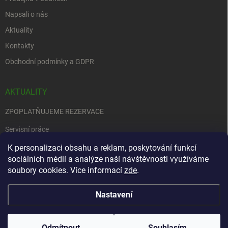
Napsali o nás
Aktuality
Kontakty
Obchodní podmínky a GDPR
AKTUALITY
ZPOPLATŇUJEME REZERVACE
Servisní práce
EDENRED
K personalizaci obsahu a reklam, poskytování funkcí
sociálních médií a analýze naší návštěvnosti využíváme
Nemůžete se rozhodnout….
soubory cookies. Více informací
zde
.
Nastavení
Copyright 2026
Zbraně na objednávku
. Všechna práva vyhrazena.
Upravit
nastavení cookies
Odmítnout
Souhlasím