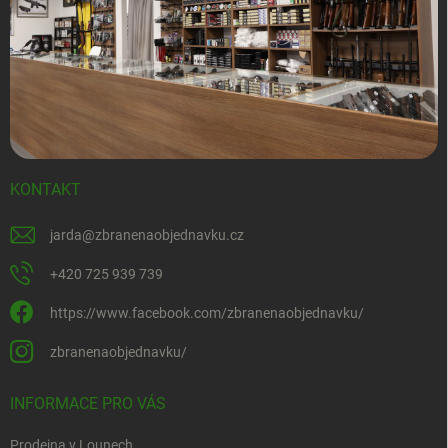
KONTAKT
jarda
@
zbranenaobjednavku.cz
+420 725 939 739
https://www.facebook.com/zbranenaobjednavku/
zbranenaobjednavku/
INFORMACE PRO VÁS
Prodejna v Lounech