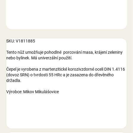
DETAILNÍ INFORMACE
ZEPTAT SE
SKU: V1811885
Tento nůž umožňuje pohodlné porcování masa, krájení zeleniny
nebo bylinek. Má univerzální použití.
Čepel je vyrobena z martenzitické korozivzdorné oceli DIN 1.4116
(dovoz SRN) o tvrdosti 55 HRc a je zasazena do dřevěného
držadla.
Výrobce: Mikov Mikulášovice