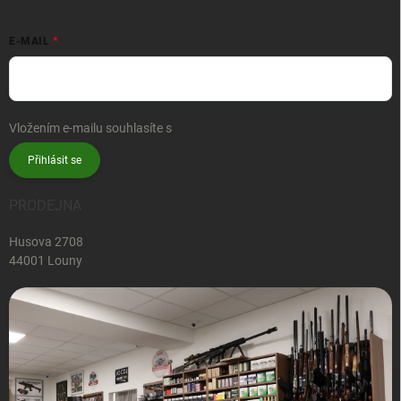
E-MAIL
Vložením e-mailu souhlasíte s
podmínkami ochrany osobních údajů
Přihlásit se
PRODEJNA
Husova 2708
44001 Louny