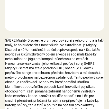
DETAILNÍ INFORMACE
ZEPTAT SE
SABRE Mighty Discreet je první pepřový sprej svého druhu a je tak
malý, že ho budete chtít nosit všude. Ve skutečnosti je Mighty
Discreet o 40 % menší než tradiční pepřové spreje na klíče, takže
nepřidává klíčům zbytečný objem a vejde se i do malé kabelky
nebo kalhot na jógu pro kompaktní ochranu na cestách.
Nenechte se však zmást jeho velikostí, pepřový sprej SABRE
Mighty Discreet má stále pořádnou sílu; obsahuje 16 dávek
pepřového spreje pro ochranu před více hrozbami a má dosah 4
metry pro ochranu na bezpečnou vzdálenost. Tento pepřový sprej
obsahuje značkovací UV barvivo, které pomáhá úřadům
identifikovat podezřelého po postříkání. Inovativní pojistka s
otočnou horní částí pomáhá zabránit náhodnému výstřelu v
kabelce nebo v kapse. Kroužek na klíče nasaďte na klíče pro
snadné přenášení; přiložená karabina se připevňuje na kabelky,
batohy, šňůrky, táhla zipů a poutka na opasku pro okamžitý