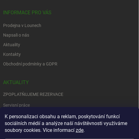
INFORMACE PRO VÁS
Prodejna v Lounech
Napsali o nás
Aktuality
Kontakty
Obchodní podmínky a GDPR
AKTUALITY
ZPOPLATŇUJEME REZERVACE
Servisní práce
EDENRED
K personalizaci obsahu a reklam, poskytování funkcí
sociálních médií a analýze naší návštěvnosti využíváme
Nemůžete se rozhodnout….
soubory cookies. Více informací
zde
.