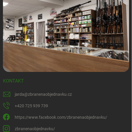
KONTAKT
jarda
@
zbranenaobjednavku.cz
+420 725 939 739
https://www.facebook.com/zbranenaobjednavku/
zbranenaobjednavku/