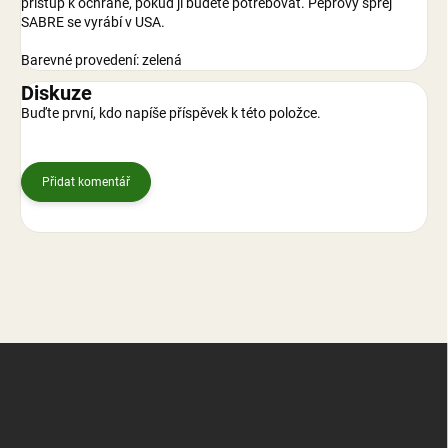
přístup k ochraně, pokud ji budete potřebovat. Pepřový sprej
SABRE se vyrábí v USA.
Barevné provedení: zelená
Diskuze
Buďte první, kdo napíše příspěvek k této položce.
Přidat komentář
Z
á
p
a
t