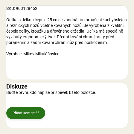
SKU: 903128462
Ocílka s délkou čepele 25 cm je vhodná pro broušení kuchyňských
a řeznických nožů včetně kovaných nožů. Je vyrobena z kvalitní
čepele ocílky, kroužku a dřevěného držadla. Ocílka má speciálně
vyvinutý ergonomický tvar. Přední kování chrání prsty před
poraněním a zadní kování chrání nůž před poškozením.
Výrobce: Mikov Mikulášovice
Diskuze
Buďte první, kdo napíše příspěvek k této položce.
Přidat komentář