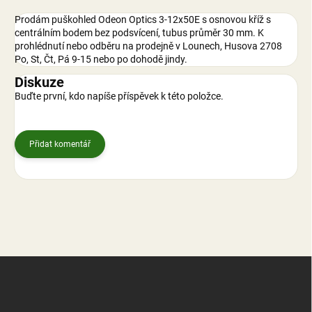
Prodám puškohled Odeon Optics 3-12x50E s osnovou kříž s
centrálním bodem bez podsvícení, tubus průměr 30 mm. K
prohlédnutí nebo odběru na prodejně v Lounech, Husova 2708
Po, St, Čt, Pá 9-15 nebo po dohodě jindy.
Diskuze
Buďte první, kdo napíše příspěvek k této položce.
Přidat komentář
Z
á
p
a