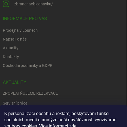
zbranenaobjednavku/
INFORMACE PRO VÁS
Prodejna v Lounech
Napsali o nás
Aktuality
Kontakty
Obchodní podmínky a GDPR
AKTUALITY
ZPOPLATŇUJEME REZERVACE
Servisní práce
EDENRED
K personalizaci obsahu a reklam, poskytování funkcí
sociálních médií a analýze naší návštěvnosti využíváme
Nemůžete se rozhodnout….
soubory cookies. Více informací
zde
.