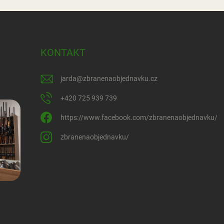
KONTAKT
jarda
@
zbranenaobjednavku.cz
+420 725 939 739
https://www.facebook.com/zbranenaobjednavku/
zbranenaobjednavku/