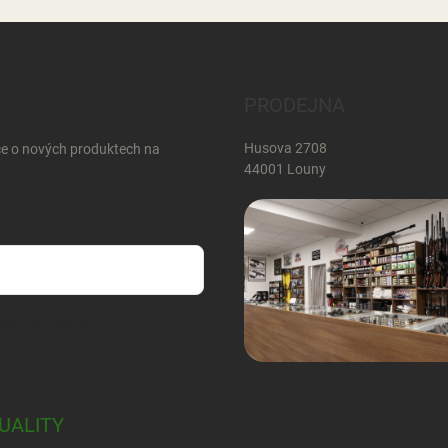
PRODEJNA
Husova 2708
ce o nových produktech na
44001 Louny
sobních údajů
UALITY