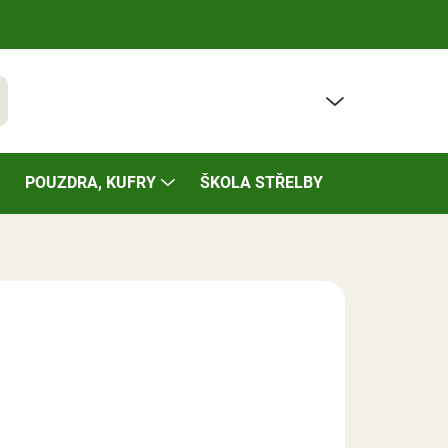
PRÁZDNÝ KOŠÍK
t
NÁKUPNÍ
KOŠÍK
POUZDRA, KUFRY
ŠKOLA STŘELBY
BAZÁREK