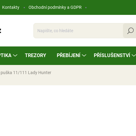
Kontakty
Obchodní podmínky a GDPR
Hleda
TIKA
TREZORY
PŘEBÍJENÍ
PŘÍSLUŠENSTVÍ
 puška 11/111 Lady Hunter
ocení
29 225 Kč
Měrná
NA OBJEDNÁVKU