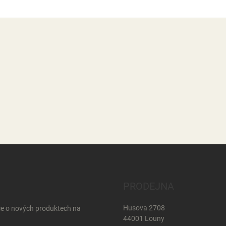
PRODEJNA
Husova 2708
ce o nových produktech na
44001 Louny