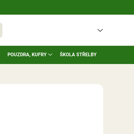
PRÁZDNÝ KOŠÍK
t
NÁKUPNÍ
KOŠÍK
POUZDRA, KUFRY
ŠKOLA STŘELBY
BAZÁREK