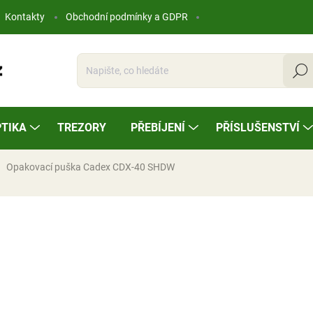
Kontakty
Obchodní podmínky a GDPR
Hleda
TIKA
TREZORY
PŘEBÍJENÍ
PŘÍSLUŠENSTVÍ
Opakovací puška Cadex CDX-40 SHDW
ocení
275 690 Kč
Měrná
NA OBJEDNÁVKU