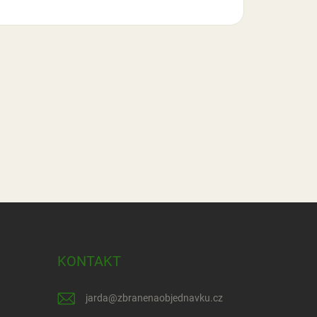
KONTAKT
jarda
@
zbranenaobjednavku.cz