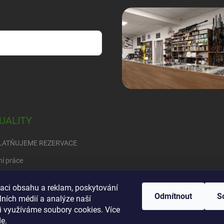
sobních údajů
UALITY
LATŇUJEME REZERVACE
ní práce
RED
zaci obsahu a reklam, poskytování
Odmítnout
S
ete se rozhodnout….
lních médií a analýze naší
i využíváme soubory cookies. Více
de
.