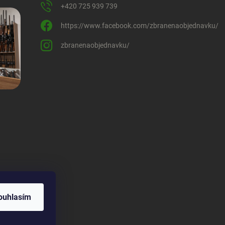
+420 725 939 739
https://www.facebook.com/zbranenaobjednavku/
zbranenaobjednavku/
ouhlasím