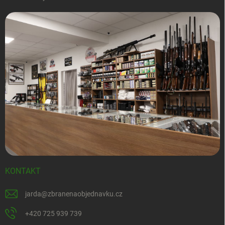
KONTAKT
jarda
@
zbranenaobjednavku.cz
+420 725 939 739