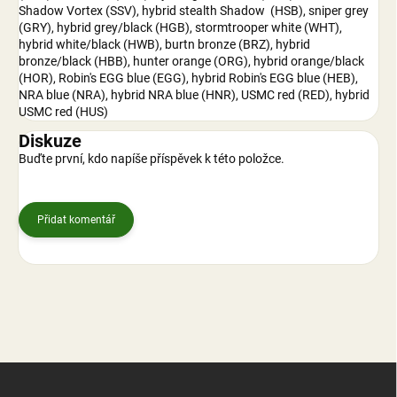
Shadow Vortex (SSV), hybrid stealth Shadow (HSB), sniper grey
(GRY), hybrid grey/black (HGB), stormtrooper white (WHT),
hybrid white/black (HWB), burtn bronze (BRZ), hybrid
bronze/black (HBB), hunter orange (ORG), hybrid orange/black
(HOR), Robin's EGG blue (EGG), hybrid Robin's EGG blue (HEB),
NRA blue (NRA), hybrid NRA blue (HNR), USMC red (RED), hybrid
USMC red (HUS)
Diskuze
Buďte první, kdo napíše příspěvek k této položce.
Přidat komentář
Z
á