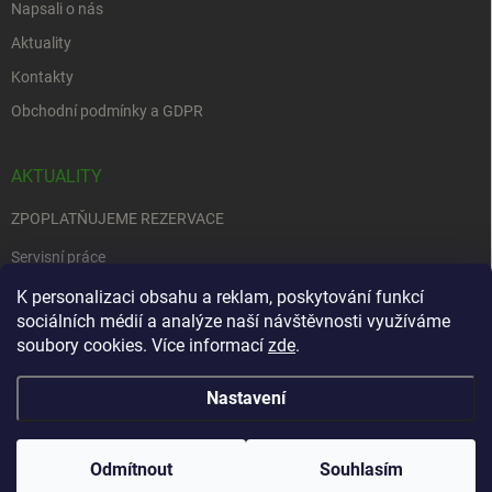
Napsali o nás
Aktuality
Kontakty
Obchodní podmínky a GDPR
AKTUALITY
ZPOPLATŇUJEME REZERVACE
Servisní práce
EDENRED
K personalizaci obsahu a reklam, poskytování funkcí
sociálních médií a analýze naší návštěvnosti využíváme
Nemůžete se rozhodnout….
soubory cookies. Více informací
zde
.
Nastavení
Copyright 2026
Zbraně na objednávku
. Všechna práva vyhrazena.
Upravit
nastavení cookies
Odmítnout
Souhlasím