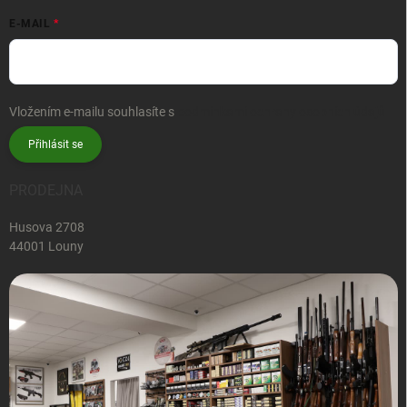
E-MAIL
Vložením e-mailu souhlasíte s
podmínkami ochrany osobních údajů
Přihlásit se
PRODEJNA
Husova 2708
44001 Louny