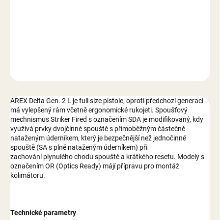
−
+
Přidat do košíku
DETAILNÍ INFORMACE
ZEPTAT SE
AREX Delta Gen. 2 L je full size pistole, oproti předchozí generaci
má vylepšený rám včetně ergonomické rukojeti. Spoušťový
mechnismus Striker Fired s označením SDA je modifikovaný, kdy
využívá prvky dvojčinné spouště s přímoběžným částečně
nataženým úderníkem, který je bezpečnější než jednočinné
spouště (SA s plně nataženým úderníkem) při
zachování plynulého chodu spouště a krátkého resetu. Modely s
označením OR (Optics Ready) májí přípravu pro montáž
kolimátoru.
Technické parametry