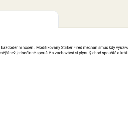
o každodenní nošení. Modifikovaný Striker Fired mechanismus kdy využí
ější než jednočinné spouště a zachovává si plynulý chod spouště a krát