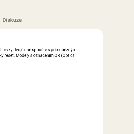
Diskuze
vá prvky dvojčinné spouště s přímoběžným
ký reset. Modely s označením OR (Optics