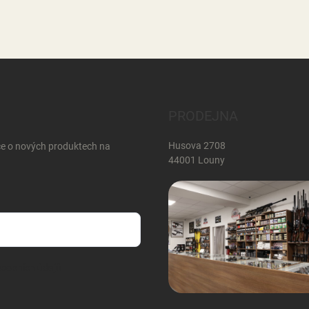
PRODEJNA
Husova 2708
ce o nových produktech na
44001 Louny
sobních údajů