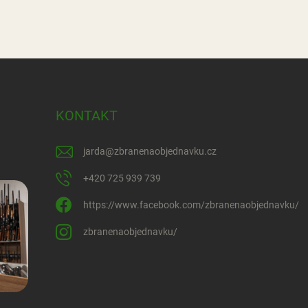
KONTAKT
jarda
@
zbranenaobjednavku.cz
+420 725 939 739
https://www.facebook.com/zbranenaobjednavku/
zbranenaobjednavku/