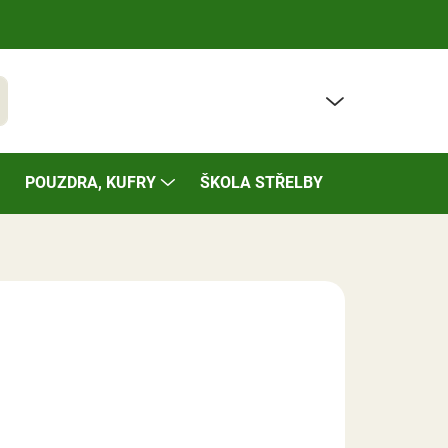
PRÁZDNÝ KOŠÍK
t
NÁKUPNÍ
KOŠÍK
POUZDRA, KUFRY
ŠKOLA STŘELBY
BAZÁREK