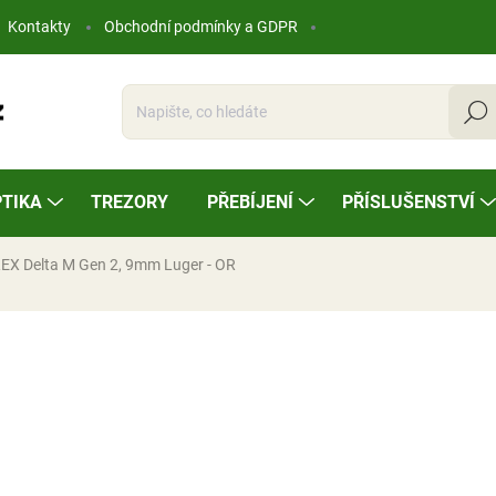
Kontakty
Obchodní podmínky a GDPR
Hleda
TIKA
TREZORY
PŘEBÍJENÍ
PŘÍSLUŠENSTVÍ
REX Delta M Gen 2, 9mm Luger - OR
ocení
13 690 Kč
Měrná
NA OBJEDNÁVKU